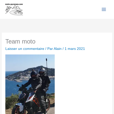
Facebook
YouTube
Instagram
Flickr
Aller
au
contenu
Team moto
Laisser un commentaire
/ Par
Alain
/
1 mars 2021