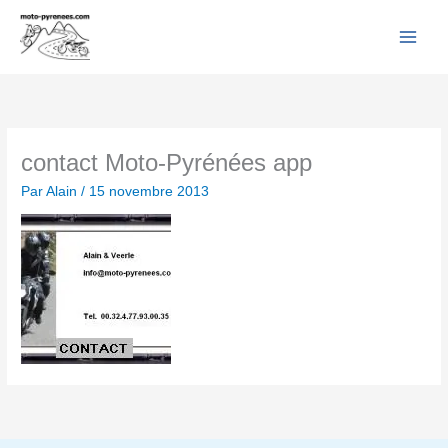
Facebook
YouTube
Instagram
Flickr
Aller
au
contenu
contact Moto-Pyrénées app
Par
Alain
/
15 novembre 2013