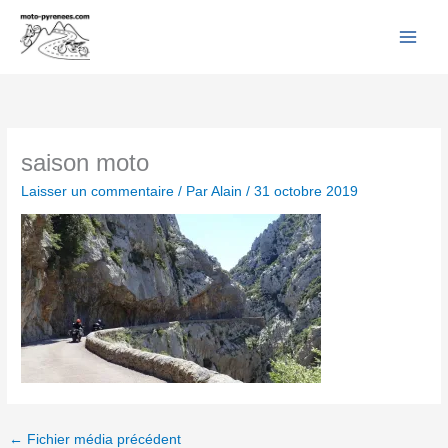
Facebook
YouTube
Instagram
Flickr
Aller
au
contenu
saison moto
Laisser un commentaire
/ Par
Alain
/
31 octobre 2019
←
Fichier média précédent