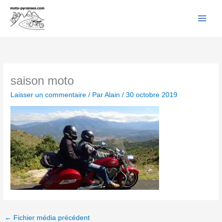
Facebook
YouTube
Instagram
Flickr
Aller
au
contenu
saison moto
Laisser un commentaire
/ Par
Alain
/
30 octobre 2019
←
Fichier média précédent