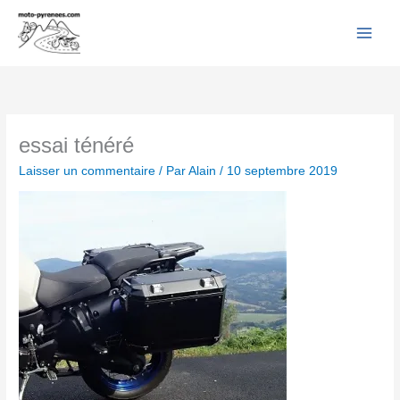
Facebook
YouTube
Instagram
Flickr
Aller
au
contenu
essai ténéré
Laisser un commentaire
/ Par
Alain
/
10 septembre 2019