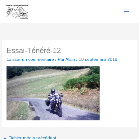
Facebook
YouTube
Instagram
Flickr
Aller
au
contenu
Essai-Ténéré-12
Laisser un commentaire
/ Par
Alain
/
10 septembre 2019
←
Fichier média précédent