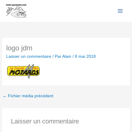
Facebook
YouTube
Instagram
Flickr
Aller
au
contenu
logo jdm
Laisser un commentaire
/ Par
Alain
/
8 mai 2018
←
Fichier média précédent
Laisser un commentaire