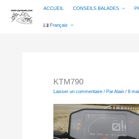
Aller
ACCUEIL
CONSEILS BALADES
P
au
contenu
Français
KTM790
Laisser un commentaire
/ Par
Alain
/
8 ma