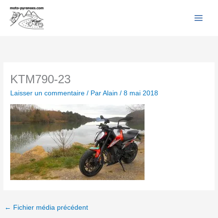
Facebook
YouTube
Instagram
Flickr
Aller
au
contenu
KTM790-23
Laisser un commentaire
/ Par
Alain
/
8 mai 2018
←
Fichier média précédent