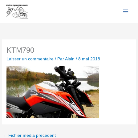
Facebook
YouTube
Instagram
Flickr
Aller
au
contenu
KTM790
Laisser un commentaire
/ Par
Alain
/
8 mai 2018
←
Fichier média précédent