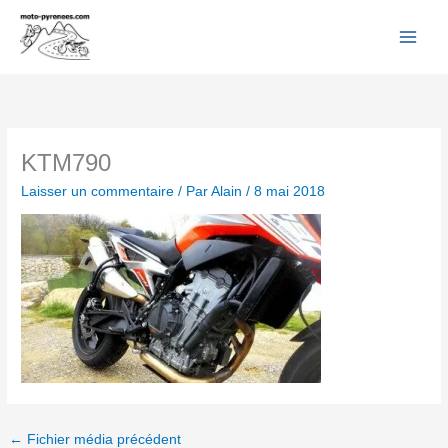
Facebook
YouTube
Instagram
Flickr
Aller
au
contenu
KTM790
Laisser un commentaire
/ Par
Alain
/
8 mai 2018
←
Fichier média précédent