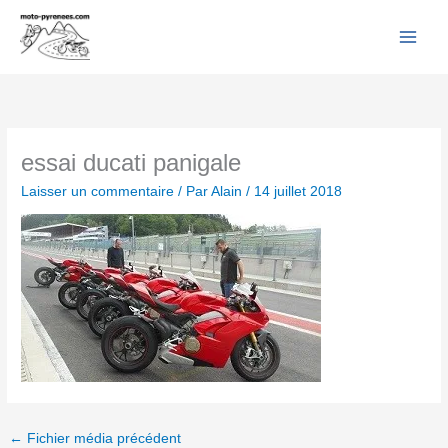
Facebook
YouTube
Instagram
Flickr
Aller
au
contenu
essai ducati panigale
Laisser un commentaire
/ Par
Alain
/
14 juillet 2018
←
Fichier média précédent