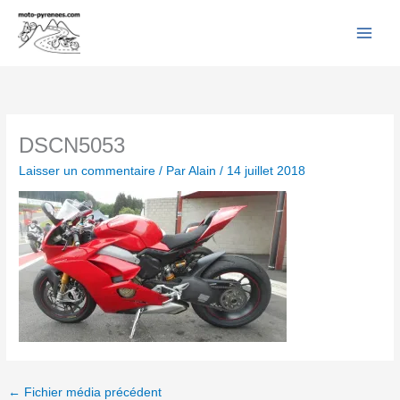
Facebook
YouTube
Instagram
Flickr
Aller
au
contenu
DSCN5053
Laisser un commentaire
/ Par
Alain
/
14 juillet 2018
←
Fichier média précédent