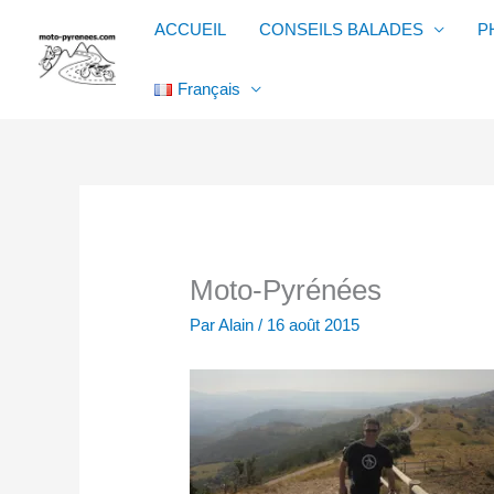
Aller
ACCUEIL
CONSEILS BALADES
P
au
contenu
Français
Moto-Pyrénées
Par
Alain
/
16 août 2015