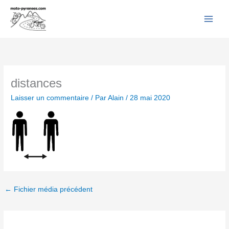
Facebook
YouTube
Instagram
Flickr
Aller
au
contenu
distances
Laisser un commentaire
/ Par
Alain
/
28 mai 2020
←
Fichier média précédent