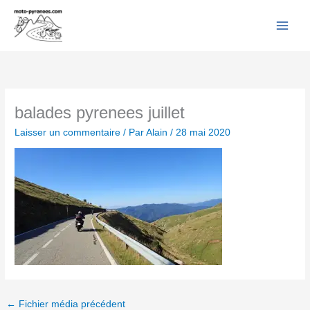
Facebook
YouTube
Instagram
Flickr
Aller
au
contenu
balades pyrenees juillet
Laisser un commentaire
/ Par
Alain
/
28 mai 2020
←
Fichier média précédent