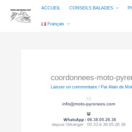
Aller
ACCUEIL
CONSEILS BALADES
P
au
contenu
Français
coordonnees-moto-pyre
Laisser un commentaire
/ Par
Alain de M